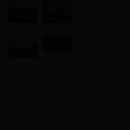
莫日根休闲垂...
开库康江湾
阿吉羊河
阿吉羊河源头