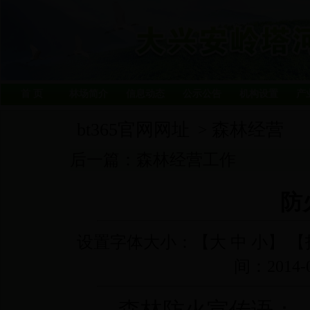
首 页
林场简介
信息动态
公示公告
机构设置
产
bt365官网网址
森林经营
>
后一篇：
森林经营工作
防
设置字体大小：【
大
中
小
】 【
间：2014-0