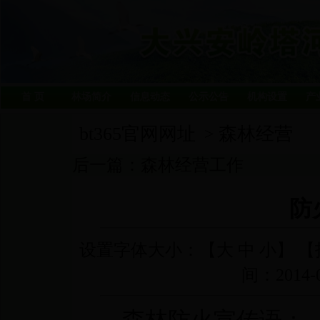
首 页
林场简介
信息动态
公示公告
机构设置
产
bt365官网网址
森林经营
>
后一篇：
森林经营工作
防
设置字体大小：【
大
中
小
】 【
间：2014-0