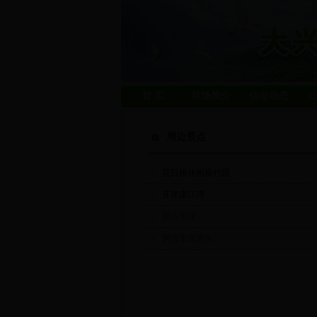
首 页
林场简介
信息动态
公
周边景点
莫日根休闲垂钓园
开库康江湾
阿吉羊河
阿吉羊河源头