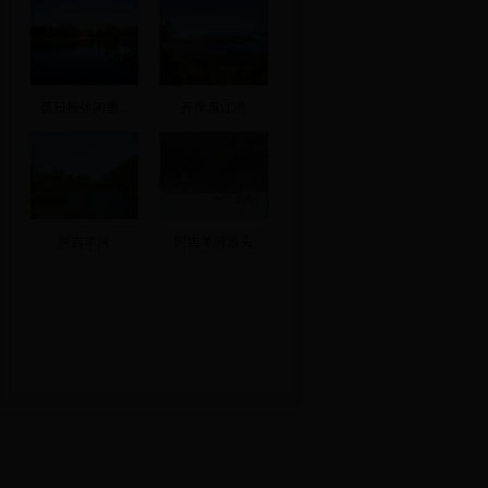
莫日根休闲垂...
开库康江湾
阿吉羊河
阿吉羊河源头