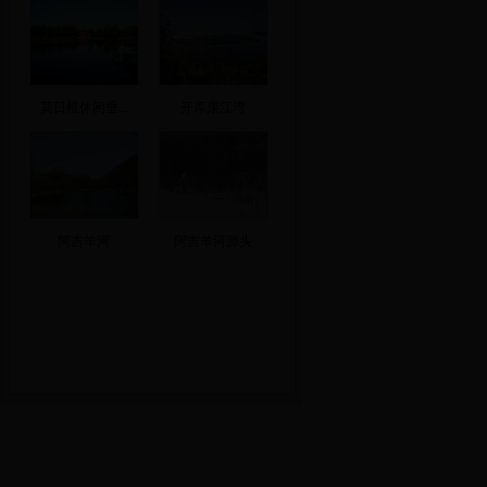
莫日根休闲垂...
开库康江湾
阿吉羊河
阿吉羊河源头