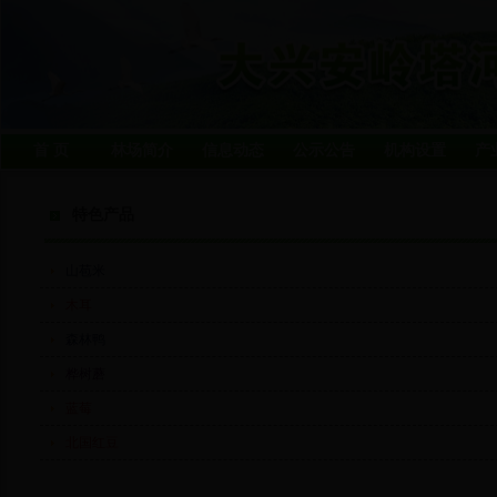
首 页
林场简介
信息动态
公示公告
机构设置
产
特色产品
山苞米
木耳
森林鸭
桦树蘑
蓝莓
北国红豆