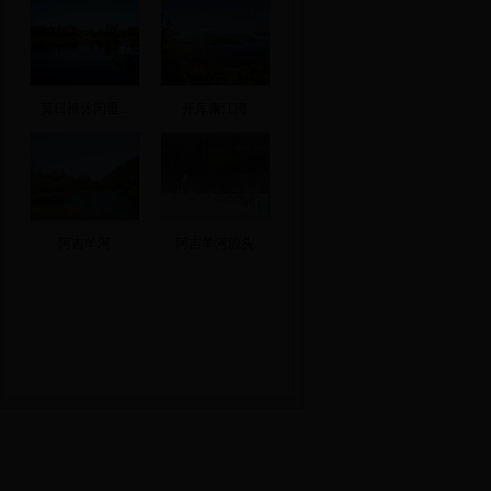
莫日根休闲垂...
开库康江湾
阿吉羊河
阿吉羊河源头