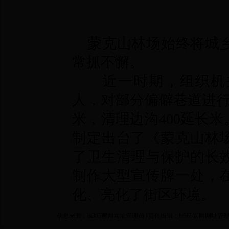
蒙克山林场始终将城
常抓不懈。
近一时期，组织机关
人，对部分偏僻巷道进行
米，清理边沟400延长
制定出台了《蒙克山林
了卫生清理与保护的长
制作大型宣传牌一处，
化、亮化了街区环境。
信息来源：bt365官网网址管理员 | 责任编辑：bt365官网网址管